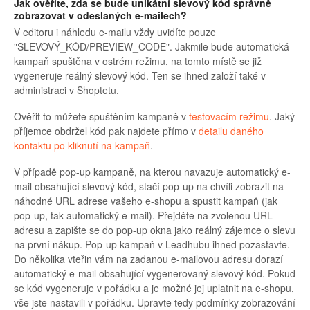
Jak ověříte, zda se bude unikátní slevový kód správně
zobrazovat v odeslaných e-mailech?
V editoru i náhledu e-mailu vždy uvidíte pouze
"SLEVOVÝ_KÓD/PREVIEW_CODE". Jakmile bude automatická
kampaň spuštěna v ostrém režimu, na tomto místě se již
vygeneruje reálný slevový kód. Ten se ihned založí také v
administraci v Shoptetu.
Ověřit to můžete spuštěním kampaně v
testovacím režimu
. Jaký
příjemce obdržel kód pak najdete přímo v
detailu daného
kontaktu po kliknutí na kampaň
.
V případě pop-up kampaně, na kterou navazuje automatický e-
mail obsahující slevový kód, stačí pop-up na chvíli zobrazit na
náhodné URL adrese vašeho e-shopu a spustit kampaň (jak
pop-up, tak automatický e-mail). Přejděte na zvolenou URL
adresu a zapište se do pop-up okna jako reálný zájemce o slevu
na první nákup. Pop-up kampaň v Leadhubu ihned pozastavte.
Do několika vteřin vám na zadanou e-mailovou adresu dorazí
automatický e-mail obsahující vygenerovaný slevový kód. Pokud
se kód vygeneruje v pořádku a je možné jej uplatnit na e-shopu,
vše jste nastavili v pořádku. Upravte tedy podmínky zobrazování