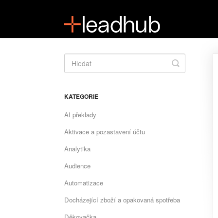
Toggle
Search
KATEGORIE
AI překlady
Aktivace a pozastavení účtu
Analytika
Audience
Automatizace
Docházející zboží a opakovaná spotřeba
Děkovačka