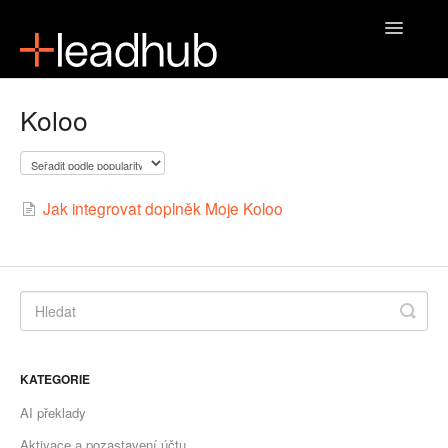
Toggle
Navigatio
Domů
Koloo
Jak integrovat doplněk Moje Koloo
KATEGORIE
AI překlady
Aktivace a pozastavení účtu