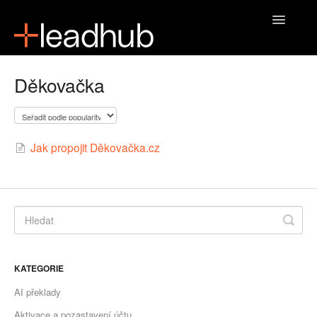
Toggle
Navigatio
Domů
Děkovačka
Jak propojit Děkovačka.cz
KATEGORIE
AI překlady
Aktivace a pozastavení účtu