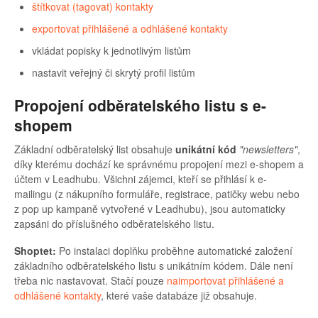
štítkovat (tagovat) kontakty
exportovat přihlášené a odhlášené kontakty
vkládat popisky k jednotlivým listům
nastavit veřejný či skrytý profil listům
Propojení odběratelského listu s e-
shopem
Základní odběratelský list obsahuje
unikátní kód
"newsletters"
,
díky kterému dochází ke správnému propojení mezi e-shopem a
účtem v Leadhubu. Všichni zájemci, kteří se
přihlásí k e-
mailingu (z nákupního formuláře, registrace, patičky webu nebo
z pop up kampaně vytvořené v Leadhubu), jsou automaticky
zapsáni do příslušného odběratelského listu.
Shoptet:
Po instalaci doplňku proběhne automatické založení
základního odběratelského listu s unikátním kódem. Dále není
třeba nic nastavovat. Stačí pouze
naimportovat přihlášené a
odhlášené kontakty
, které vaše databáze již obsahuje.