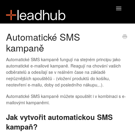
Toggle
Navigatio
Domů
Automatické SMS
kampaně
Automatické SMS kampaně fungují na stejném principu jako
automatické e-mailové kampaně. Reagují na chování vašich
odběratelů a odesílají se v reálném čase na základě
nejrůznějších spouštěčů - (vložení produktů do košíku,
neotevření e-mailu, doby od posledního nákupu,..).
Automatické SMS kampaně můžete spouštět i v kombinaci s e-
mailovými kampaněmi.
Jak vytvořit automatickou SMS
kampaň?