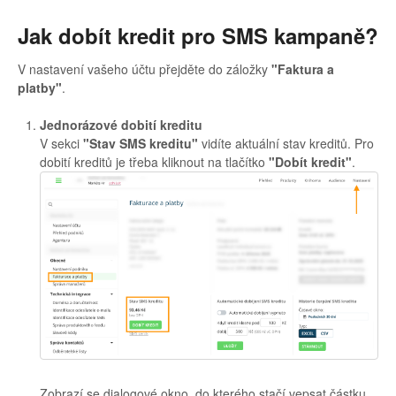
Jak dobít kredit pro SMS kampaně?
V nastavení vašeho účtu přejděte do záložky
"Faktura a
platby"
.
Jednorázové dobití kreditu
V sekci
"Stav SMS kreditu"
vidíte aktuální stav kreditů. Pro
dobití kreditů je třeba kliknout na tlačítko
"Dobít kredit"
.
Zobrazí se dialogové okno, do kterého stačí vepsat částku,