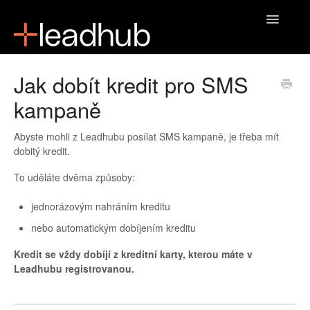
Toggle
Navigatio
Domů
Jak dobít kredit pro SMS
kampaně
Abyste mohli z Leadhubu posílat SMS kampaně, je třeba mít
dobitý kredit.
To uděláte dvěma způsoby:
jednorázovým nahráním kreditu
nebo automatickým dobíjením kreditu
Kredit se vždy dobíjí z kreditní karty, kterou máte v
Leadhubu registrovanou.