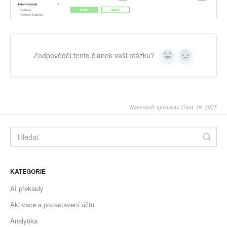
Zodpověděl tento článek vaši otázku?
Yes
No
Naposledy upraveno Únor 19, 2025
KATEGORIE
AI překlady
Aktivace a pozastavení účtu
Analytika