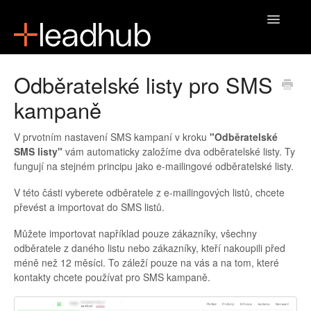
Toggle
Navigatio
Domů
Odběratelské listy pro SMS
kampaně
V prvotním nastavení SMS kampaní v kroku
"Odběratelské
SMS listy"
vám automaticky založíme dva odběratelské listy. Ty
fungují na stejném principu jako e-mailingové odběratelské listy.
V této části vyberete odběratele z e-mailingových listů, chcete
převést a importovat do SMS listů.
Můžete importovat například pouze zákazníky, všechny
odběratele z daného listu nebo zákazníky, kteří nakoupili před
méně než 12 měsíci. To záleží pouze na vás a na tom, které
kontakty chcete používat pro SMS kampaně.