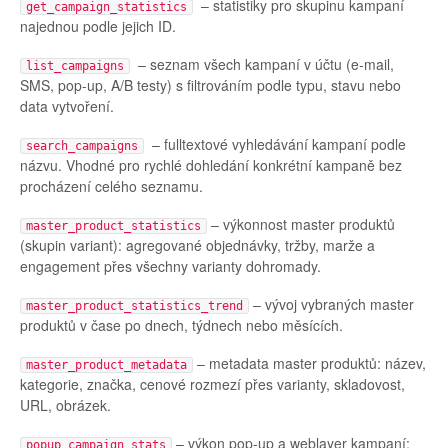
– statistiky pro skupinu kampaní
get_campaign_statistics
najednou podle jejich ID.
– seznam všech kampaní v účtu (e-mail,
list_campaigns
SMS, pop-up, A/B testy) s filtrováním podle typu, stavu nebo
data vytvoření.
– fulltextové vyhledávání kampaní podle
search_campaigns
názvu. Vhodné pro rychlé dohledání konkrétní kampaně bez
procházení celého seznamu.
– výkonnost master produktů
master_product_statistics
(skupin variant): agregované objednávky, tržby, marže a
engagement přes všechny varianty dohromady.
– vývoj vybraných master
master_product_statistics_trend
produktů v čase po dnech, týdnech nebo měsících.
– metadata master produktů: název,
master_product_metadata
kategorie, značka, cenové rozmezí přes varianty, skladovost,
URL, obrázek.
– výkon pop-up a weblayer kampaní:
popup_campaign_stats