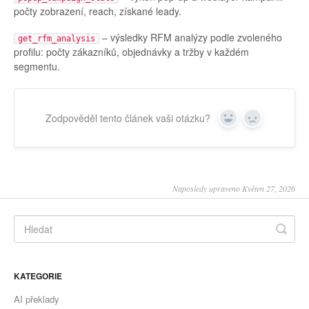
počty zobrazení, reach, získané leady.
– výsledky RFM analýzy podle zvoleného
get_rfm_analysis
profilu: počty zákazníků, objednávky a tržby v každém
segmentu.
Zodpověděl tento článek vaši otázku?
Yes
No
Naposledy upraveno Květen 27, 2026
KATEGORIE
AI překlady