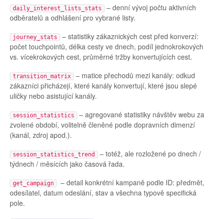
– denní vývoj počtu aktivních
daily_interest_lists_stats
odběratelů a odhlášení pro vybrané listy.
– statistiky zákaznických cest před konverzí:
journey_stats
počet touchpointů, délka cesty ve dnech, podíl jednokrokových
vs. vícekrokových cest, průměrné tržby konvertujících cest.
– matice přechodů mezi kanály: odkud
transition_matrix
zákazníci přicházejí, které kanály konvertují, které jsou slepé
uličky nebo asistující kanály.
– agregované statistiky návštěv webu za
session_statistics
zvolené období, volitelně členěné podle dopravních dimenzí
(kanál, zdroj apod.).
– totéž, ale rozložené po dnech /
session_statistics_trend
týdnech / měsících jako časová řada.
– detail konkrétní kampaně podle ID: předmět,
get_campaign
odesílatel, datum odeslání, stav a všechna typově specifická
pole.