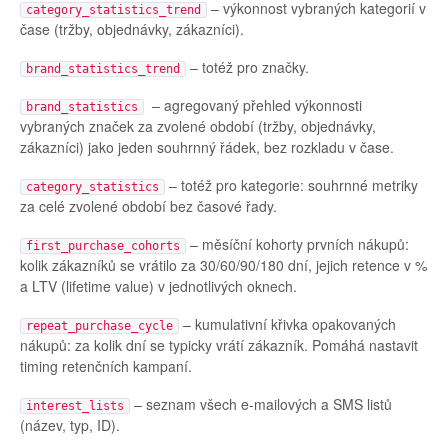
– výkonnost vybraných kategorií v
category_statistics_trend
čase (tržby, objednávky, zákazníci).
– totéž pro značky.
brand_statistics_trend
– agregovaný přehled výkonnosti
brand_statistics
vybraných značek za zvolené období (tržby, objednávky,
zákazníci) jako jeden souhrnný řádek, bez rozkladu v čase.
– totéž pro kategorie: souhrnné metriky
category_statistics
za celé zvolené období bez časové řady.
– měsíční kohorty prvních nákupů:
first_purchase_cohorts
kolik zákazníků se vrátilo za 30/60/90/180 dní, jejich retence v %
a LTV (lifetime value) v jednotlivých oknech.
– kumulativní křivka opakovaných
repeat_purchase_cycle
nákupů: za kolik dní se typicky vrátí zákazník. Pomáhá nastavit
timing retenčních kampaní.
– seznam všech e-mailových a SMS listů
interest_lists
(název, typ, ID).