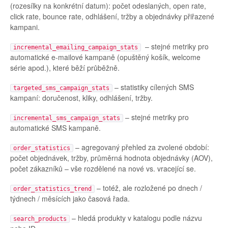
(rozesílky na konkrétní datum): počet odeslaných, open rate,
click rate, bounce rate, odhlášení, tržby a objednávky přiřazené
kampani.
– stejné metriky pro
incremental_emailing_campaign_stats
automatické e-mailové kampaně (opuštěný košík, welcome
série apod.), které běží průběžně.
– statistiky cílených SMS
targeted_sms_campaign_stats
kampaní: doručenost, kliky, odhlášení, tržby.
– stejné metriky pro
incremental_sms_campaign_stats
automatické SMS kampaně.
– agregovaný přehled za zvolené období:
order_statistics
počet objednávek, tržby, průměrná hodnota objednávky (AOV),
počet zákazníků – vše rozdělené na nové vs. vracející se.
– totéž, ale rozložené po dnech /
order_statistics_trend
týdnech / měsících jako časová řada.
– hledá produkty v katalogu podle názvu
search_products