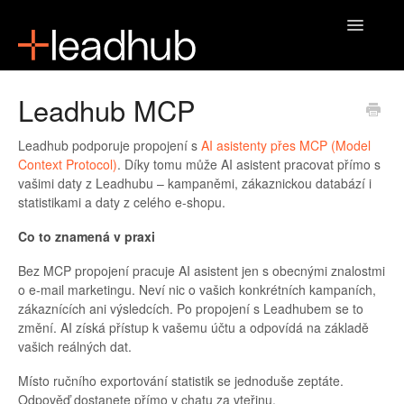
Toggle
Navigatio
Domů
Leadhub MCP
Leadhub podporuje propojení s
AI asistenty přes MCP (Model
Context Protocol)
. Díky tomu může AI asistent pracovat přímo s
vašimi daty z Leadhubu – kampaněmi, zákaznickou databází i
statistikami a daty z celého e-shopu.
Co to znamená v praxi
Bez MCP propojení pracuje AI asistent jen s obecnými znalostmi
o e-mail marketingu. Neví nic o vašich konkrétních kampaních,
zákaznících ani výsledcích. Po propojení s Leadhubem se to
změní. AI získá přístup k vašemu účtu a odpovídá na základě
vašich reálných dat.
Místo ručního exportování statistik se jednoduše zeptáte.
Odpověď dostanete přímo v chatu za vteřinu.