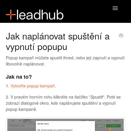
Toggle
Navigatio
Domů
Jak naplánovat spuštění a
vypnutí popupu
Popup kampaň můžete spustit ihned, nebo její zapnutí a vypnutí
libovolně naplánovat.
Jak na to?
1.
Vytvořte popup kampaň
.
2. V pravém horním rohu klikněte na tlačítko "
Spustit
". Poté se
zobrazí dialogové okno, kde naplánujete spuštění a vypnutí
popup kampaně.