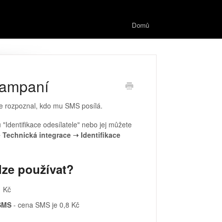
Domů
kampaní
ce rozpoznal, kdo mu SMS posílá.
 "Identifikace odesílatele" nebo jej můžete
 Technická integrace ➝ Identifikace
lze používat?
1 Kč
 SMS
- cena SMS je 0,8 Kč