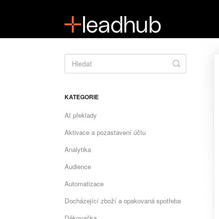
Toggle
Search
KATEGORIE
AI překlady
Aktivace a pozastavení účtu
Analytika
Audience
Automatizace
Docházející zboží a opakovaná spotřeba
Děkovačka