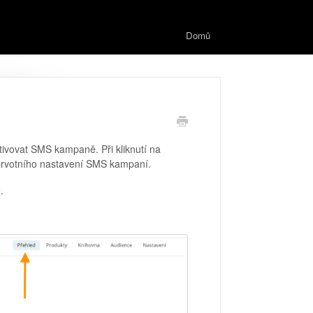
Domů
ivovat SMS kampaně. Při kliknutí na
prvotního nastavení SMS kampaní.
e
.