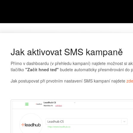
Jak aktivovat SMS kampaně
Přímo v dashboardu (v přehledu kampaní) najdete možnost si akt
tlačítko
"Začít hned teď"
budete automaticky přesměrováni do 
Jak postupovat při prvotním nastavení SMS kampaní najdete
zd