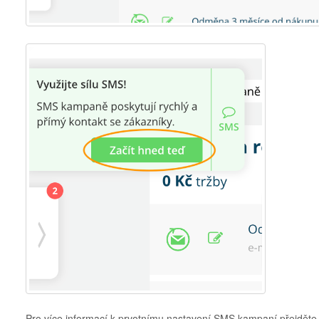
Pro více informací k prvotnímu nastavení SMS kampaní přejdět