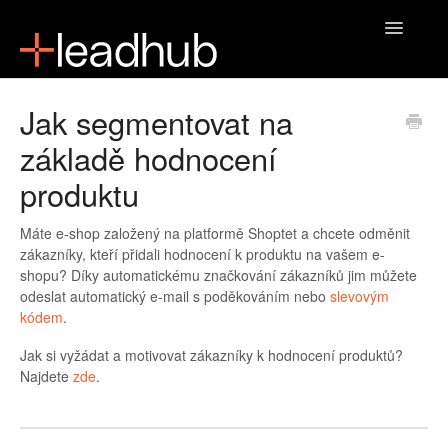
Toggle
Navigatio
Domů
Jak segmentovat na
základě hodnocení
produktu
Máte e-shop založený na platformě Shoptet a chcete odměnit
zákazníky, kteří přidali hodnocení k produktu na vašem e-
shopu? Díky automatickému značkování zákazníků jim můžete
odeslat automatický e-mail s poděkováním nebo
slevovým
kódem
.
Jak si vyžádat a motivovat zákazníky k hodnocení produktů?
Najdete
zde
.