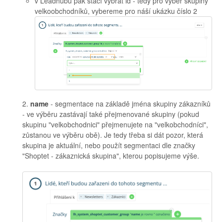
v Leadhubu pak stačí vybrat id - tedy pro výběr skupiny
velkoobchodníků, vybereme pro náší ukázku číslo 2
2.
name
- segmentace na základě jména skupiny zákazníků
- ve výběru zastávají také přejmenované skupiny (pokud
skupinu "velkobchodnici" přejmenujete na "velkobchodníci",
zůstanou ve výběru obě). Je tedy třeba si dát pozor, která
skupina je aktuální, nebo použít segmentaci dle značky
"Shoptet - zákaznická skupina", kterou popisujeme výše.