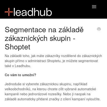
Toggle
Navigatio
Domů
Segmentace na základě
zákaznických skupin -
Shoptet
Na základě toho, jak máte zákazníky rozdělené do zákaznických
skupin přímo v administraci Shoptetu, je můžete segmentovat
také v Leadhubu.
Co vám to umožní?
Jednoduše si vyberete zákaznickou skupinu, například
velkoobchodníků, na kterou chcete cílit vybrané automatické
kampaně nebo jednorázové rozesílky. Nebo ji naopak na
základě automaticky přidané značky z cílení kampaní vyloučíte.