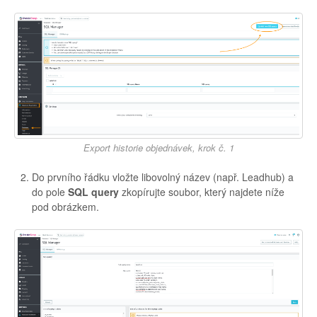
Export historie objednávek, krok č. 1
Do prvního řádku vložte libovolný název (např. Leadhub) a
do pole
SQL query
zkopírujte soubor, který najdete níže
pod obrázkem.