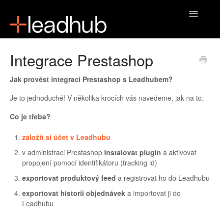
Toggle
Navigatio
Domů
Integrace Prestashop
Jak provést integraci Prestashop s Leadhubem?
Je to jednoduché! V několika krocích vás navedeme, jak na to.
Co je třeba?
založit si účet v Leadhubu
v administraci Prestashop
instalovat plugin
a aktivovat
propojení pomocí identifikátoru (tracking id)
exportovat produktový feed
a registrovat ho do Leadhubu
exportovat historii objednávek
a importovat ji do
Leadhubu