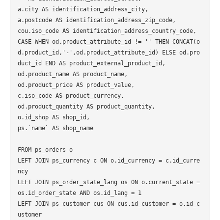
a.city AS identification_address_city,

a.postcode AS identification_address_zip_code,

cou.iso_code AS identification_address_country_code,

CASE WHEN od.product_attribute_id != '' THEN CONCAT(o
d.product_id,'-',od.product_attribute_id) ELSE od.pro
duct_id END AS product_external_product_id,

od.product_name AS product_name,

od.product_price AS product_value,

c.iso_code AS product_currency,

od.product_quantity AS product_quantity,

o.id_shop AS shop_id,

ps.`name` AS shop_name

FROM ps_orders o

LEFT JOIN ps_currency c ON o.id_currency = c.id_curre
ncy

LEFT JOIN ps_order_state_lang os ON o.current_state = 
os.id_order_state AND os.id_lang = 1

LEFT JOIN ps_customer cus ON cus.id_customer = o.id_c
ustomer
