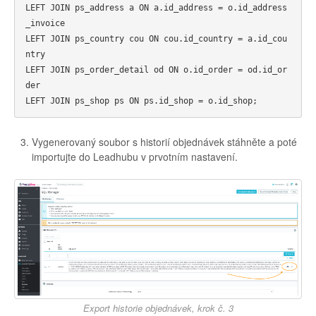
LEFT JOIN ps_address a ON a.id_address = o.id_address
_invoice

LEFT JOIN ps_country cou ON cou.id_country = a.id_cou
ntry

LEFT JOIN ps_order_detail od ON o.id_order = od.id_or
der

Vygenerovaný soubor s historií objednávek stáhněte a poté
importujte do Leadhubu v prvotním nastavení.
Export historie objednávek, krok č. 3