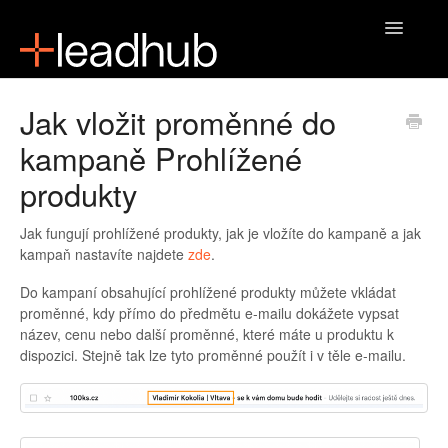
Toggle
Navigatio
Domů
Jak vložit proměnné do
kampaně Prohlížené
produkty
Jak fungují prohlížené produkty, jak je vložíte do kampaně a jak
kampaň nastavíte najdete
zde
.
Do kampaní obsahující prohlížené produkty můžete vkládat
proměnné, kdy přímo do předmětu e-mailu dokážete vypsat
název, cenu nebo další proměnné, které máte u produktu k
dispozici. Stejně tak lze tyto proměnné použít i v těle e-mailu.