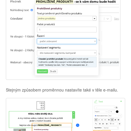
Stejným způsobem proměnnou nastavíte také v těle e-mailu.