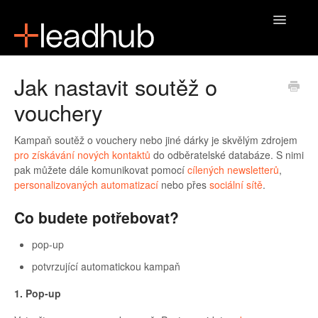
Toggle
Navigatio
Domů
Jak nastavit soutěž o
vouchery
Kampaň soutěž o vouchery nebo jiné dárky je skvělým zdrojem
pro získávání nových kontaktů
do odběratelské databáze. S nimi
pak můžete dále komunikovat pomocí
cílených newsletterů
,
personalizovaných automatizací
nebo přes
sociální sítě
.
Co budete potřebovat?
pop-up
potvrzující automatickou kampaň
1. Pop-up